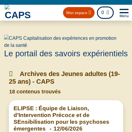
fichier
0
Mon espace
Menu
Na
Retou
Le portail des savoirs expérientiels
Archives des Jeunes adultes (19-
25 ans) - CAPS
18 contenus trouvés
ELIPSE : Équipe de Liaison,
d’Intervention Précoce et de
SEnsibilisation pour les psychoses
émergentes
-
12/06/2026