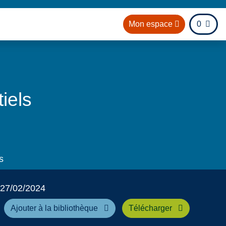
fichier
Mon espace
0
our à l'accueil
iels
s
27/02/2024
Ajouter à la bibliothèque
Télécharger