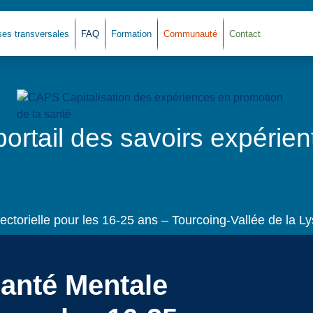
ses transversales
FAQ
Formation
Communauté
Contact
Ret
portail des savoirs expérient
ctorielle pour les 16-25 ans – Tourcoing-Vallée de la Ly
anté Mentale