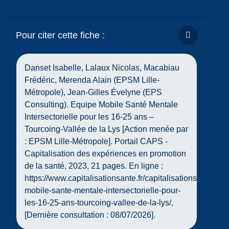
Pour citer cette fiche :
Copier la ci
Danset Isabelle, Lalaux Nicolas, Macabiau
Frédéric, Merenda Alain (EPSM Lille-
Métropole), Jean-Gilles Évelyne (EPS
Consulting). Equipe Mobile Santé Mentale
Intersectorielle pour les 16-25 ans –
Tourcoing-Vallée de la Lys [Action menée par
: EPSM Lille-Métropole]. Portail CAPS -
Capitalisation des expériences en promotion
de la santé, 2023, 21 pages. En ligne :
https://www.capitalisationsante.fr/capitalisations/equipe-
mobile-sante-mentale-intersectorielle-pour-
les-16-25-ans-tourcoing-vallee-de-la-lys/,
[Dernière consultation : 08/07/2026].