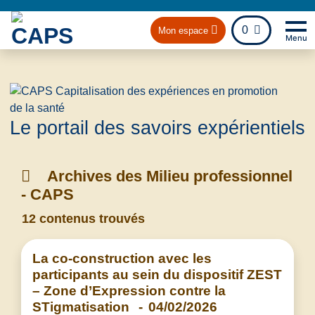
fichier
0
Mon espace
Menu
Na
Retou
Le portail des savoirs expérientiels
Archives des Milieu professionnel
- CAPS
12 contenus trouvés
La co-construction avec les
participants au sein du dispositif ZEST
– Zone d’Expression contre la
STigmatisation
-
04/02/2026