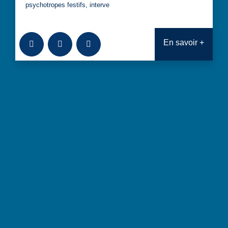
psychotropes festifs, interve
Ajouter à la bibliothèque
Télécharger
Consulter
En savoir +