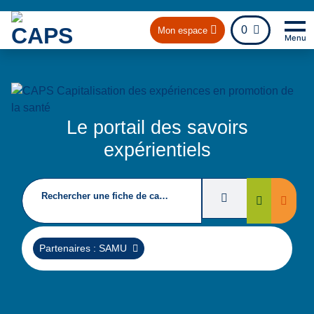
fichier
0
Mon espace
Menu
Na
Re
Le portail des savoirs
expérientiels
Rechercher une fiche de capitalisation
Filtres de recherc
Suppri
Rechercher
Supprimer
Partenaires : SAMU