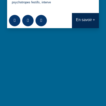
psychotropes festifs, interve
Ajouter à la bibliothèque
Télécharger
Consulter
En savoir +