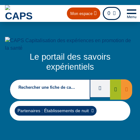
fichier
0
Mon espace
Menu
Na
Re
Le portail des savoirs
expérientiels
Rechercher une fiche de capitalisation
Filtres de recherc
Suppri
Rechercher
Supprimer
Partenaires : Établissements de nuit