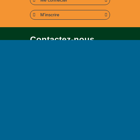
Me connecter
M'inscrire
Contactez-nous
Pour toute question soit sur le
contenu, soit sur le
fonctionnement du portail
Page contact
Plan du site
Accessibilité : partiellement conforme (95%)
Mentions légales
Politique de confidentialité