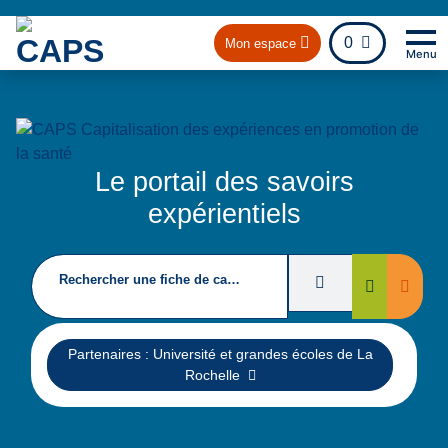
fichier
0
Mon espace
Menu
Na
Re
Le portail des savoirs
expérientiels
Rechercher une fiche de capitalisation
Filtres de recherc
Suppri
Rechercher
Supprimer
Partenaires : Université et grandes écoles de La
Rochelle