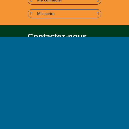
Me connecter
M'inscrire
Contactez-nous
Pour toute question soit sur le
contenu, soit sur le
fonctionnement du portail
Page contact
Plan du site
Accessibilité : partiellement conforme (95%)
Mentions légales
Politique de confidentialité