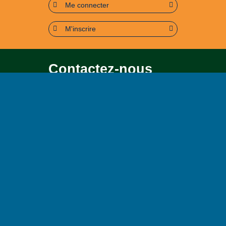
Me connecter
M'inscrire
Contactez-nous
Pour toute question soit sur le
contenu, soit sur le
fonctionnement du portail
Page contact
Plan du site
Accessibilité : partiellement conforme (95%)
Mentions légales
Politique de confidentialité