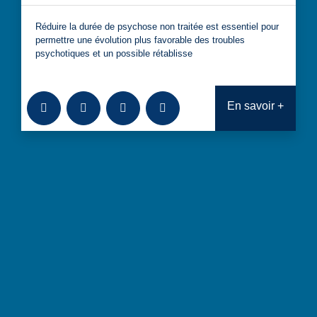
Réduire la durée de psychose non traitée est essentiel pour
permettre une évolution plus favorable des troubles
psychotiques et un possible rétablisse
Ajouter à la bibliothèque
Télécharger
Consulter
Analyses transversales : Aller v
En savoir +