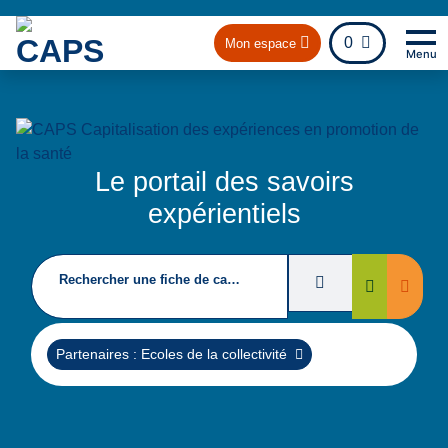
fichier
0
Mon espace
Menu
Na
Re
Le portail des savoirs
expérientiels
Rechercher une fiche de capitalisation
Filtres de recherc
Suppri
Rechercher
Supprimer
Partenaires : Ecoles de la collectivité