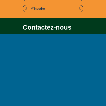
M'inscrire
Contactez-nous
Pour toute question soit sur le
contenu, soit sur le
fonctionnement du portail
Page contact
Plan du site
Accessibilité : partiellement conforme (95%)
Mentions légales
Politique de confidentialité