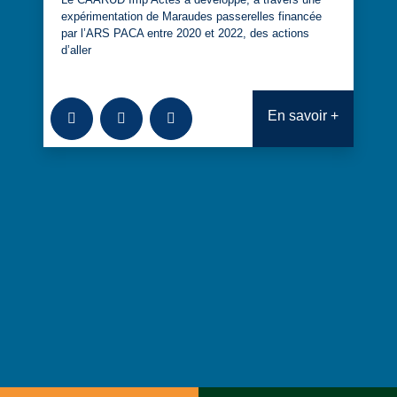
expérimentation de Maraudes passerelles financée
par l’ARS PACA entre 2020 et 2022, des actions
d’aller
Ajouter à la bibliothèque
Télécharger
Consulter
En savoir +