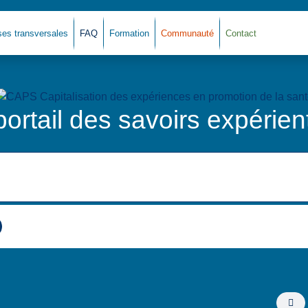
ses transversales
FAQ
Formation
Communauté
Contact
portail des savoirs expérient
Fi