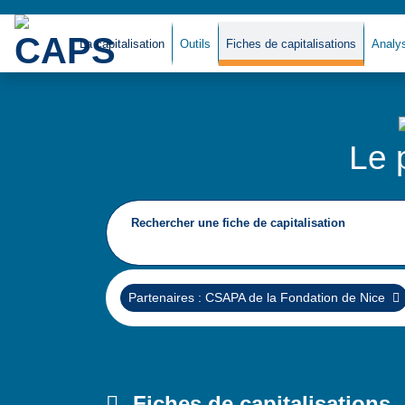
La capitalisation
Outils
Fiches de capitalisations
Analy
Le 
Rechercher une fiche de capitalisation
Supprimer
Partenaires : CSAPA de la Fondation de Nice
Fiches de capitalisations