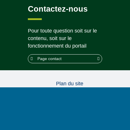
Contactez-nous
Pour toute question soit sur le
contenu, soit sur le
fonctionnement du portail
Page contact
Plan du site
Accessibilité : partiellement conforme (95%)
Mentions légales
Politique de confidentialité
Conditions générales d’utilisation
© 2026 CAPS |
Akolad Solutions