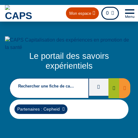
fichier
0
Mon espace
Menu
Na
Re
Le portail des savoirs
expérientiels
Rechercher une fiche de capitalisation
Filtres de recherc
Suppri
Rechercher
Supprimer
Partenaires : Cepheid