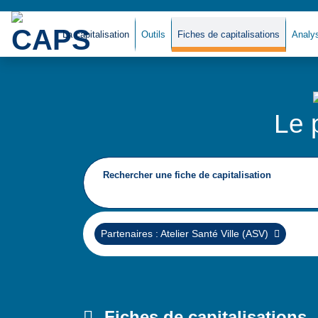
La capitalisation
Outils
Fiches de capitalisations
Analy
Le 
Rechercher une fiche de capitalisation
Supprimer
Partenaires : Atelier Santé Ville (ASV)
Fiches de capitalisations