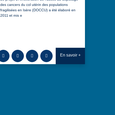
des cancers du col utérin des populations
fragilisées en Isère (DOCCU) a été élaboré en
2011 et mis e
t de capitalisation sur la promotion du dépistage des cancers du
Ajouter à la bibliothèque
Télécharger
Consulter
Analyses transversales : Projet de capit
En savoir +