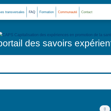
ses transversales
FAQ
Formation
Communauté
Contact
portail des savoirs expérient
Fi