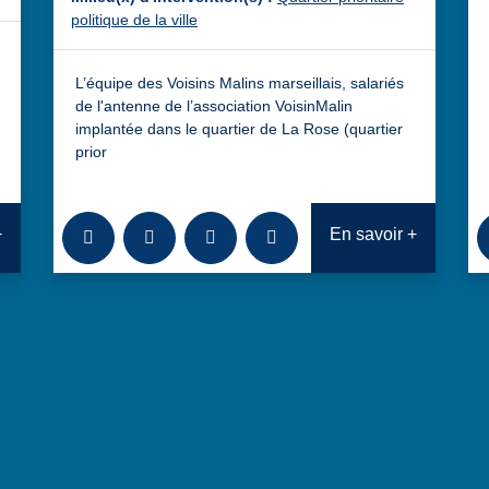
politique de la ville
L’équipe des Voisins Malins marseillais, salariés
de l'antenne de l’association VoisinMalin
implantée dans le quartier de La Rose (quartier
prior
Ajouter à la bibliothèque
Télécharger
Consulter
Analyses transversales : Proje
+
En savoir +