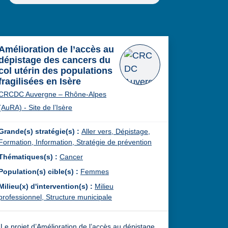
Amélioration de l’accès au
dépistage des cancers du
col utérin des populations
fragilisées en Isère
CRCDC Auvergne – Rhône-Alpes
(AuRA) - Site de l’Isère
Grande(s) stratégie(s) :
Aller vers,
Dépistage,
Formation,
Information,
Stratégie de prévention
Thématiques(s) :
Cancer
Population(s) cible(s) :
Femmes
Milieu(x) d'intervention(s) :
Milieu
professionnel,
Structure municipale
Le projet d’Amélioration de l’accès au dépistage