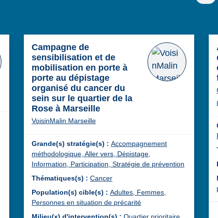
Campagne de
sensibilisation et de
mobilisation en porte à
porte au dépistage
organisé du cancer du
sein sur le quartier de la
Rose à Marseille
VoisinMalin Marseille
Grande(s) stratégie(s) :
Accompagnement
méthodologique,
Aller vers,
Dépistage,
Information,
Participation,
Stratégie de prévention
Thématiques(s) :
Cancer
Population(s) cible(s) :
Adultes,
Femmes,
Personnes en situation de précarité
Milieu(x) d'intervention(s) :
Quartier prioritaire