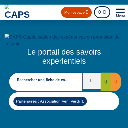
fichier
0
Mon espace
Menu
Na
Re
Le portail des savoirs
expérientiels
Rechercher une fiche de capitalisation
Filtres de recherc
Suppri
Rechercher
Supprimer
Partenaires : Association Veni Verdi