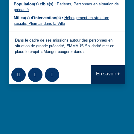
Population(s) cible(s) :
Patients,
Personnes en situation de
précarité
Milieu(x) d'intervention(s) :
Hébergement en structure
sociale,
Plein air dans la Ville
Dans le cadre de ses missions autour des personnes en
situation de grande précarité, EMMAÜS Solidarité met en
place le projet « Manger bouger » dans s
Ajouter à la bibliothèque
Télécharger
Consulter
En savoir +