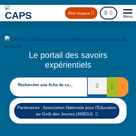
fichier
0
Mon espace
Menu
Na
Re
Le portail des savoirs
expérientiels
Rechercher une fiche de capitalisation
Filtres de recherc
Suppri
Rechercher
Supprimer
Partenaires : Association Nationale pour l'Education
au Goût des Jeunes (ANEGJ)