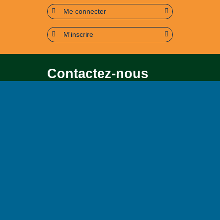
Me connecter
M'inscrire
Contactez-nous
Pour toute question soit sur le
contenu, soit sur le
fonctionnement du portail
Page contact
Plan du site
Accessibilité : partiellement conforme (95%)