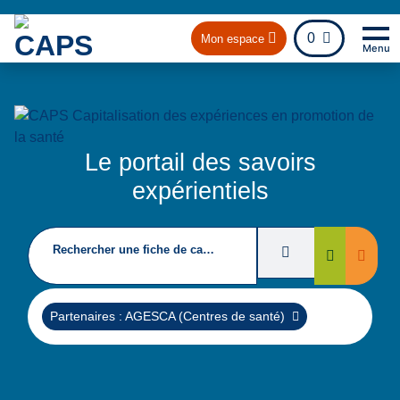
fichier
0
Mon espace
Menu
Na
Re
Le portail des savoirs
expérientiels
Rechercher une fiche de capitalisation
Filtres de recherc
Suppri
Rechercher
Supprimer
Partenaires : AGESCA (Centres de santé)