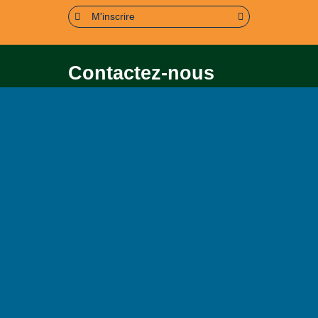
M'inscrire
Contactez-nous
Pour toute question soit sur le
contenu, soit sur le
fonctionnement du portail
Page contact
Plan du site
Accessibilité : partiellement conforme (95%)
Mentions légales
Politique de confidentialité
Conditions générales d’utilisation