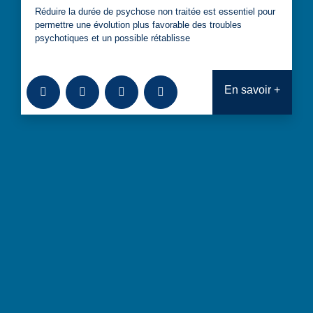
Réduire la durée de psychose non traitée est essentiel pour
permettre une évolution plus favorable des troubles
psychotiques et un possible rétablisse
Ajouter à la bibliothèque
Télécharger
Consulter
Analyses transversales : Aller v
En savoir +