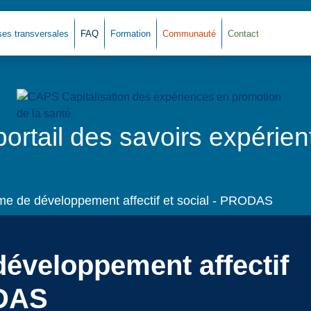
ses transversales
FAQ
Formation
Communauté
Contact
Ret
portail des savoirs expérient
e de développement affectif et social - PRODAS
éveloppement affectif
ODAS