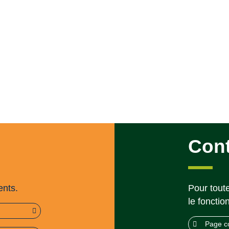
Con
ents.
Pour toute
le fonctio
Page c