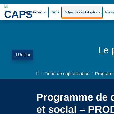
La capitalisation
Outils
Fiches de capitalisations
Analy
Le 
Retour
Accueil
Fiche de capitalisation
Programm
Programme de d
et social – PR