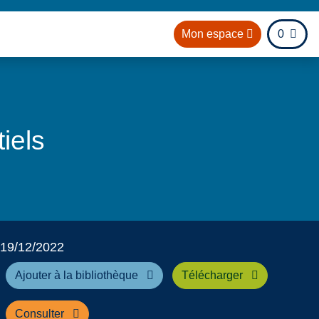
fichier
Mon espace
0
our à l'accueil
iels
19/12/2022
Ajouter à la bibliothèque
Télécharger
Consulter