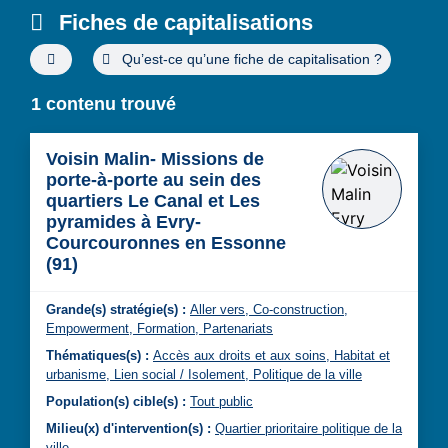
Fiches de capitalisations
Filtres de recherche avancée
Qu’est-ce qu’une fiche de capitalisation ?
1 contenu trouvé
Voisin Malin- Missions de
porte-à-porte au sein des
quartiers Le Canal et Les
pyramides à Evry-
Courcouronnes en Essonne
(91)
Grande(s) stratégie(s) :
Aller vers,
Co-construction,
Empowerment,
Formation,
Partenariats
Thématiques(s) :
Accès aux droits et aux soins,
Habitat et
urbanisme,
Lien social / Isolement,
Politique de la ville
Population(s) cible(s) :
Tout public
Milieu(x) d'intervention(s) :
Quartier prioritaire politique de la
ville