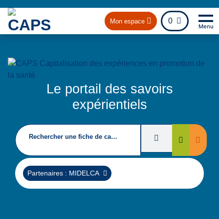
fichier
0
Mon espace
Menu
Na
Re
Le portail des savoirs
expérientiels
Rechercher une fiche de capitalisation
Filtres de recherc
Suppri
Rechercher
Supprimer
Partenaires : MIDELCA