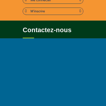
M'inscrire
Contactez-nous
Pour toute question soit sur le
contenu, soit sur le
fonctionnement du portail
Page contact
Plan du site
Accessibilité : partiellement conforme (95%)
Mentions légales
Politique de confidentialité