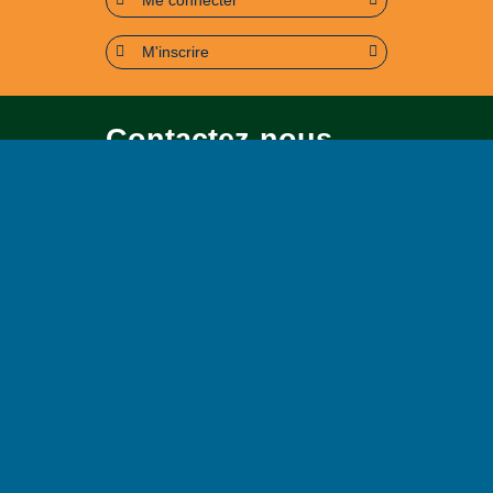
M'inscrire
Contactez-nous
Pour toute question soit sur le
contenu, soit sur le
fonctionnement du portail
Page contact
Plan du site
Accessibilité : partiellement conforme (95%)
Mentions légales
Politique de confidentialité