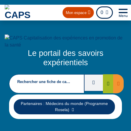
fichier
0
Mon espace
Menu
Na
Re
Le portail des savoirs
expérientiels
Rechercher une fiche de capitalisation
Filtres de recherc
Suppri
Rechercher
Supprimer
Partenaires : Médecins du monde (Programme
Rosela)