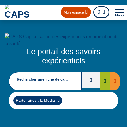
fichier
0
Mon espace
Menu
Na
Re
Le portail des savoirs
expérientiels
Rechercher une fiche de capitalisation
Filtres de recherc
Suppri
Rechercher
Supprimer
Partenaires : E-Media