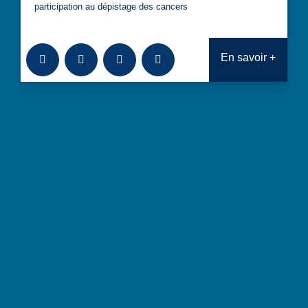
participation au dépistage des cancers
Ajouter à la bibliothèque
Télécharger
Consulter
Analyses transversales : Projet d
En savoir +