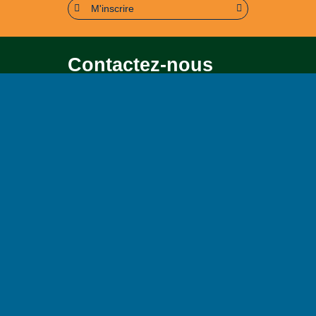
M'inscrire
Contactez-nous
Pour toute question soit sur le
contenu, soit sur le
fonctionnement du portail
Page contact
Plan du site
Accessibilité : partiellement conforme (95%)
Mentions légales
Politique de confidentialité
Conditions générales d’utilisation