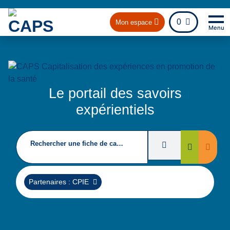
fichier
0
Mon espace
Menu
Na
Re
Le portail des savoirs
expérientiels
Rechercher une fiche de capitalisation
Filtres de recherc
Suppri
Rechercher
Supprimer
Partenaires : CPIE