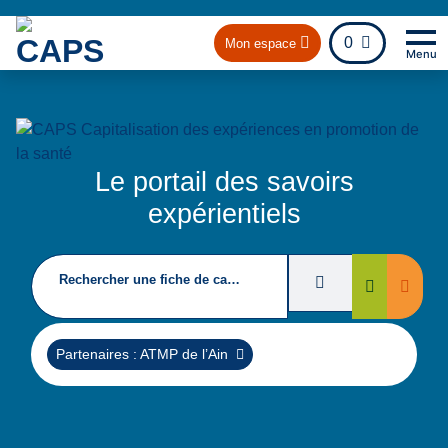
fichier
0
Mon espace
Menu
Na
Re
Le portail des savoirs
expérientiels
Rechercher une fiche de capitalisation
Filtres de recherc
Suppri
Rechercher
Supprimer
Partenaires : ATMP de l’Ain