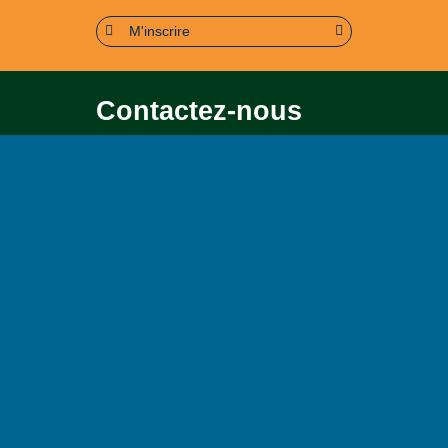
M'inscrire
Contactez-nous
Pour toute question soit sur le
contenu, soit sur le
fonctionnement du portail
Page contact
Plan du site
Accessibilité : partiellement conforme (95%)
Mentions légales
Politique de confidentialité
Conditions générales d’utilisation