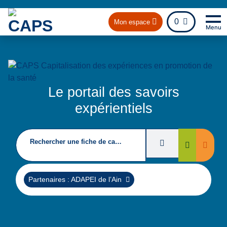
fichier
0
Mon espace
Menu
Na
Re
Le portail des savoirs
expérientiels
Rechercher une fiche de capitalisation
Filtres de recherc
Suppri
Rechercher
Supprimer
Partenaires : ADAPEI de l’Ain