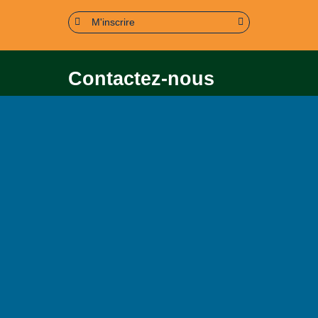
M'inscrire
Contactez-nous
Pour toute question soit sur le
contenu, soit sur le
fonctionnement du portail
Page contact
Plan du site
Accessibilité : partiellement conforme (95%)
Mentions légales
Politique de confidentialité
Conditions générales d’utilisation