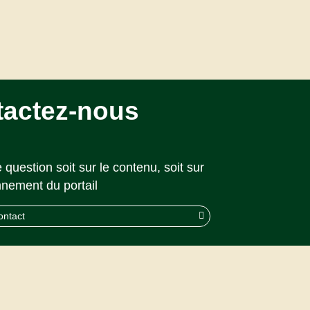
tactez-nous
 question soit sur le contenu, soit sur
nnement du portail
ontact
© 2026 CAPS |
Akolad Solutions