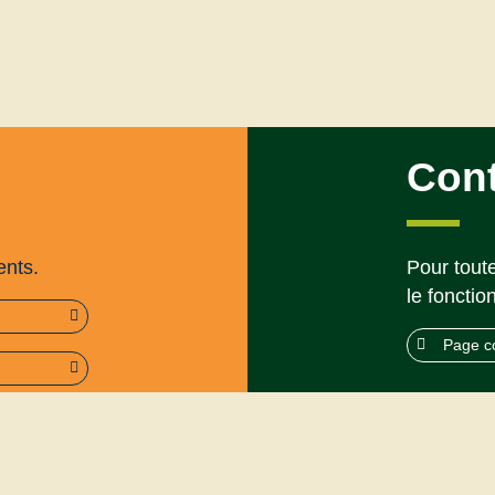
Con
ents.
Pour toute
le fonctio
Page c
rme (95%)
Mentions légales
’utilisation