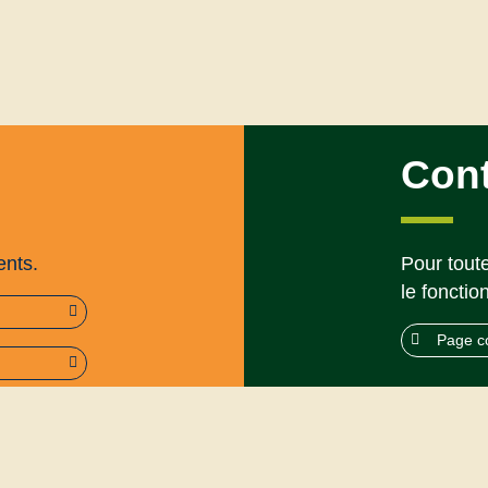
Con
ents.
Pour toute
le fonctio
Page c
rme (95%)
Mentions légales
’utilisation