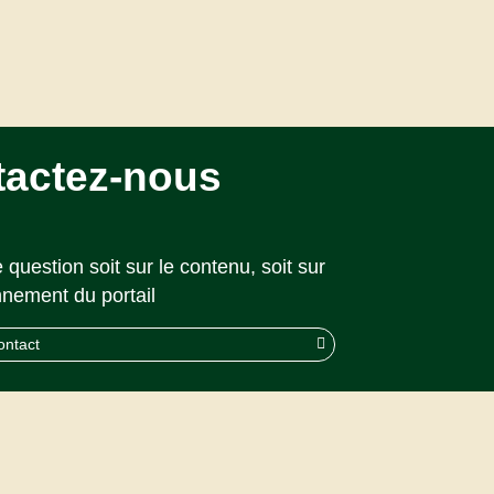
tactez-nous
 question soit sur le contenu, soit sur
nnement du portail
ontact
© 2026 CAPS |
Akolad Solutions