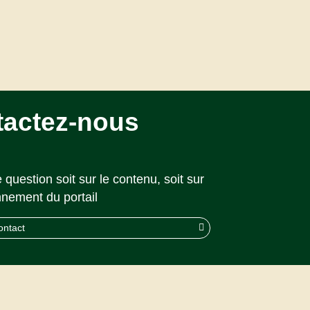
tactez-nous
 question soit sur le contenu, soit sur
nnement du portail
ontact
© 2026 CAPS |
Akolad Solutions