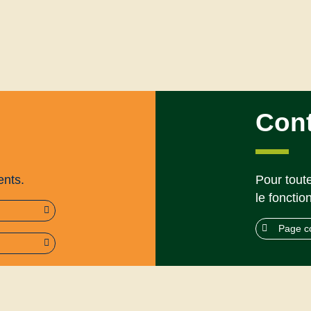
Con
ents.
Pour toute
le fonctio
Page c
rme (95%)
Mentions légales