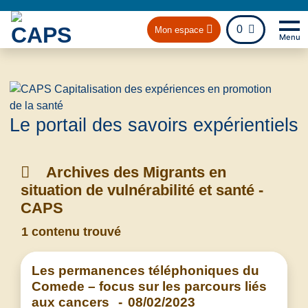
fichier
0
Mon espace
Menu
Na
Retou
Le portail des savoirs expérientiels
Archives des Migrants en
situation de vulnérabilité et santé -
CAPS
1 contenu trouvé
Les permanences téléphoniques du
Comede – focus sur les parcours liés
aux cancers
-
08/02/2023