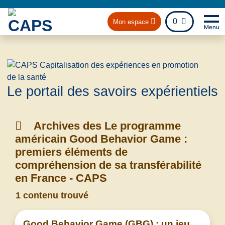
fichier
0
Mon espace
Menu
Na
Retou
Le portail des savoirs expérientiels
Archives des Le programme
américain Good Behavior Game :
premiers éléments de
compréhension de sa transférabilité
en France - CAPS
1 contenu trouvé
Good Behavior Game (GBG) : un jeu