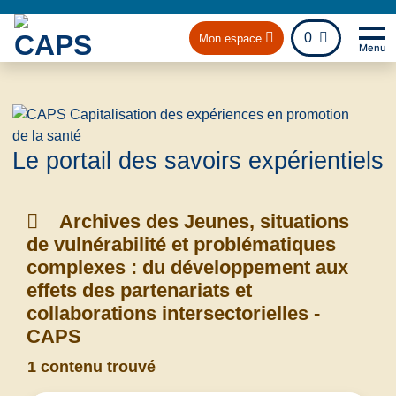
fichier
0
Mon espace
Menu
Na
Retou
Le portail des savoirs expérientiels
Archives des Jeunes, situations
de vulnérabilité et problématiques
complexes : du développement aux
effets des partenariats et
collaborations intersectorielles -
CAPS
1 contenu trouvé