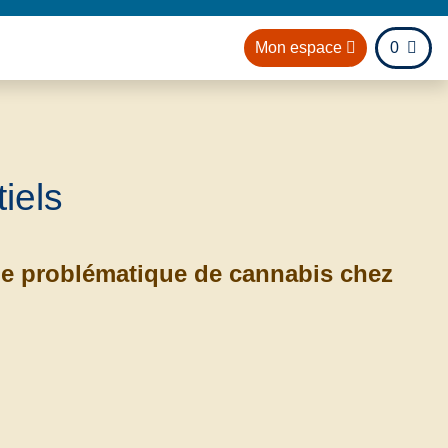
fichier
Mon espace
0
il
iels
age problématique de cannabis chez