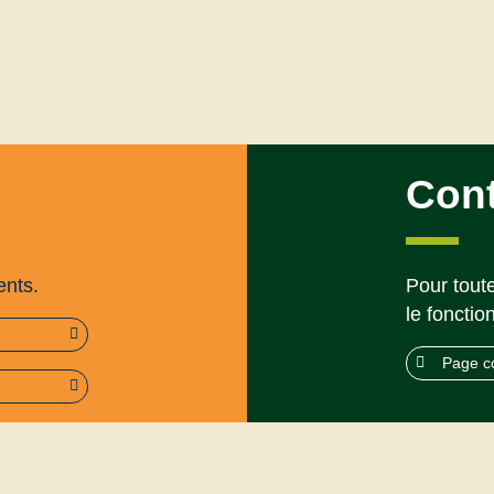
Con
ents.
Pour toute
le fonctio
Page c
rme (95%)
Mentions légales