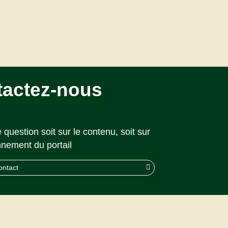
tactez-nous
 question soit sur le contenu, soit sur
nnement du portail
ontact
© 2026 CAPS |
Akolad Solutions