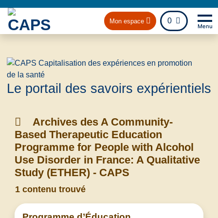
fichier
0
Mon espace
Menu
Na
Retou
Le portail des savoirs expérientiels
Archives des A Community-
Based Therapeutic Education
Programme for People with Alcohol
Use Disorder in France: A Qualitative
Study (ETHER) - CAPS
1 contenu trouvé
Programme d’Éducation