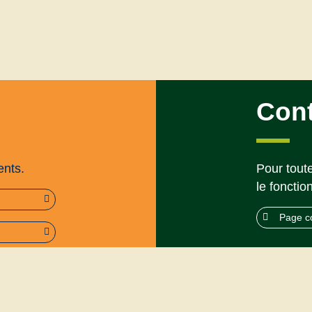
Con
ents.
Pour toute
le fonctio
Page c
rme (95%)
Mentions légales
’utilisation