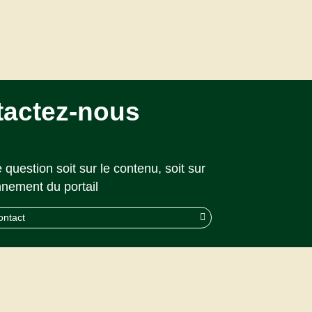
tactez-nous
 question soit sur le contenu, soit sur
nnement du portail
ontact
© 2026 CAPS |
Akolad Solutions