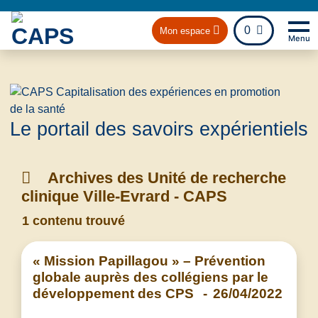
fichier
0
Mon espace
Menu
Na
Retou
Le portail des savoirs expérientiels
Archives des Unité de recherche
clinique Ville-Evrard - CAPS
1 contenu trouvé
« Mission Papillagou » – Prévention
globale auprès des collégiens par le
développement des CPS
-
26/04/2022