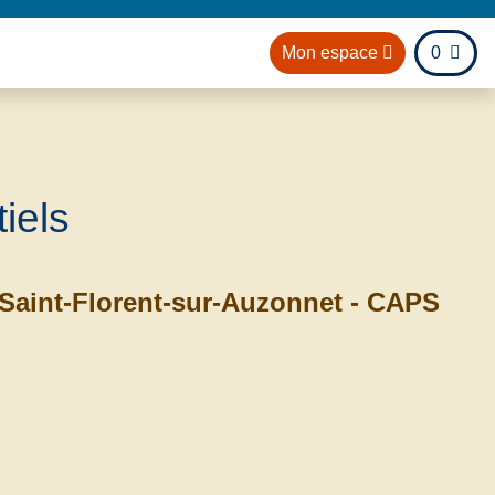
fichier
Mon espace
0
il
iels
aint-Florent-sur-Auzonnet - CAPS