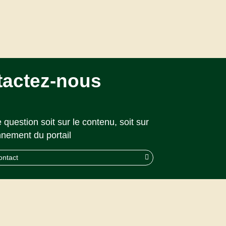
tactez-nous
 question soit sur le contenu, soit sur
nnement du portail
ontact
© 2026 CAPS |
Akolad Solutions