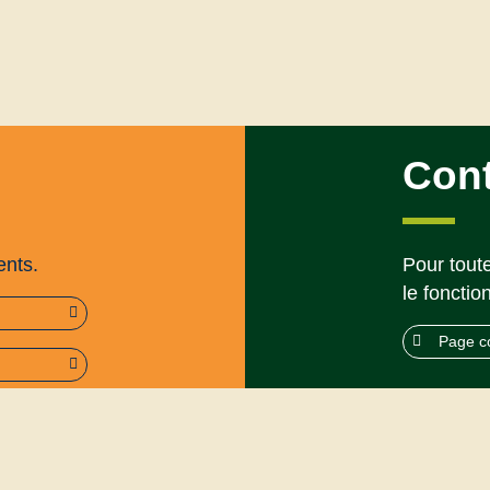
Con
ents.
Pour toute
le fonctio
Page c
rme (95%)
Mentions légales
’utilisation