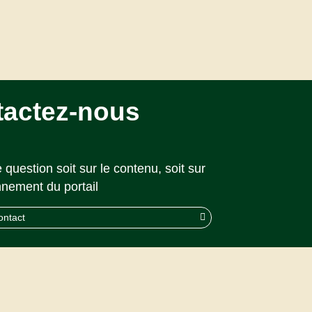
tactez-nous
 question soit sur le contenu, soit sur
nnement du portail
ontact
© 2026 CAPS |
Akolad Solutions