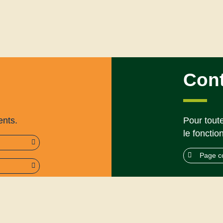
Con
ents.
Pour toute
le fonctio
Page c
rme (95%)
Mentions légales
’utilisation