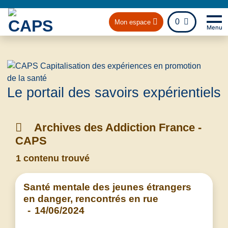
fichier
0
Mon espace
Menu
Na
Retou
Le portail des savoirs expérientiels
Archives des Addiction France -
CAPS
1 contenu trouvé
Santé mentale des jeunes étrangers
en danger, rencontrés en rue
-
14/06/2024