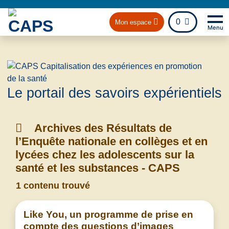
fichier
0
Mon espace
Menu
Na
Retou
Le portail des savoirs expérientiels
Archives des Résultats de
l’Enquête nationale en collèges et en
lycées chez les adolescents sur la
santé et les substances - CAPS
1 contenu trouvé
Like You, un programme de prise en
compte des questions d’images