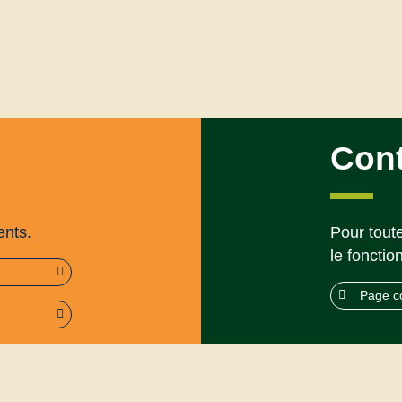
Con
ents.
Pour toute
le fonctio
Page c
rme (95%)
Mentions légales