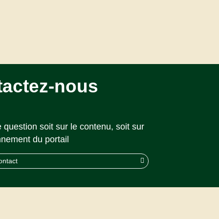
tactez-nous
 question soit sur le contenu, soit sur
nnement du portail
ontact
© 2026 CAPS |
Akolad Solutions