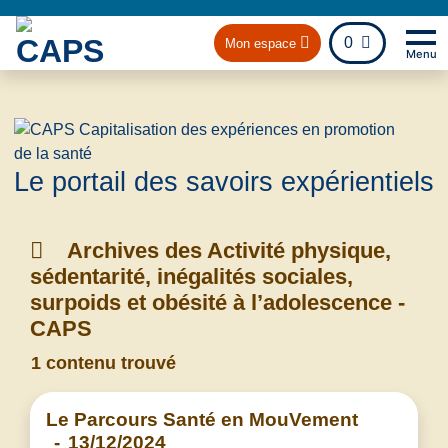
fichier
0
Mon espace
Menu
Na
Retou
Le portail des savoirs expérientiels
Archives des Activité physique,
sédentarité, inégalités sociales,
surpoids et obésité à l’adolescence -
CAPS
1 contenu trouvé
Le Parcours Santé en MouVement
-
13/12/2024