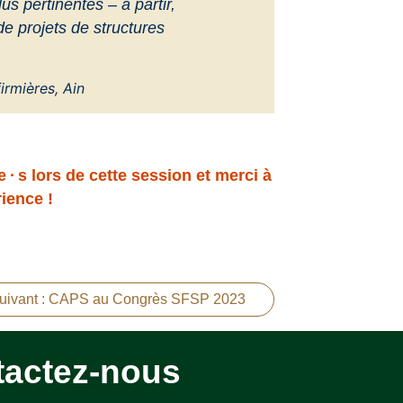
us pertinentes – à partir,
e projets de structures
irmières, Ain
e
·
s lors de cette session et
merci à
rience !
 suivant : CAPS au Congrès SFSP 2023
tactez-nous