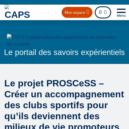
fichier
0
Mon espace
Menu
Na
Ret
Le portail des savoirs expérientiels
Le projet PROSCeSS –
Créer un accompagnement
des clubs sportifs pour
qu’ils deviennent des
milieux de vie promoteurs